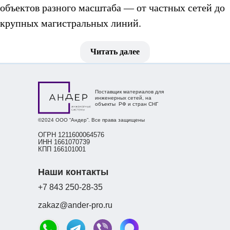
объектов разного масштаба — от частных сетей до
Главная
Продукция
Полезная информ
крупных магистральных линий.
Модельный ряд
Читать далее
водопроводных труб
Поставщик материалов для
от компании
инженерных сетей, на
объекты РФ и стран СНГ
©2024 ООО “Андер”. Все права защищены
«АНДЕР»
ОГРН 1211600064576
ИНН 1661070739
КПП 166101001
Для водоснабжения требуются трубы с разными
Наши контакты
параметрами давления и толщины стенки. В
+7 843 250-28-35
каталоге представлены решения классов SDR7,4,
SDR9, SDR11, SDR13,6, SDR17, SDR17,6, SDR21,
zakaz@ander-pro.ru
SDR26 и SDR33. Такой модельный ряд позволяет