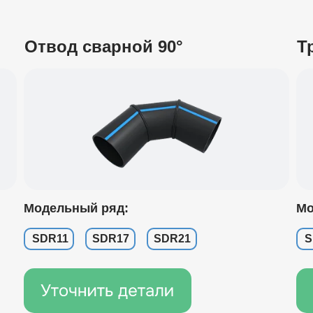
Отвод сварной 90°
Т
Модельный ряд:
Мо
SDR11
SDR17
SDR21
S