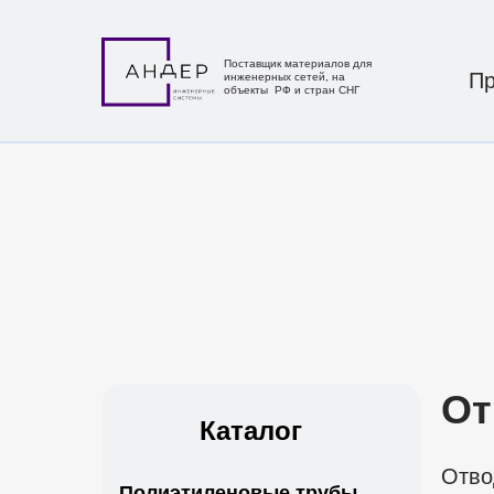
Поставщик материалов для
Пр
инженерных сетей, на
объекты РФ и стран СНГ
От
Каталог
Поставщик материалов для
инженерных сетей, на
объекты РФ и стран СНГ
Отво
Полиэтиленовые трубы