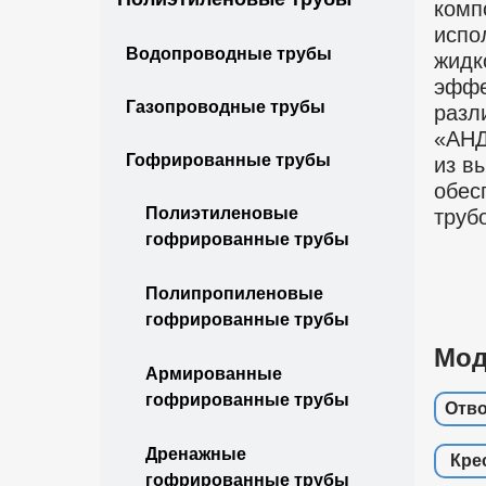
комп
испо
Водопроводные трубы
жидк
эффе
Газопроводные трубы
разл
«АНД
Гофрированные трубы
из в
обес
Полиэтиленовые
труб
гофрированные трубы
Полипропиленовые
гофрированные трубы
Мод
Армированные
гофрированные трубы
Отво
Дренажные
Кре
гофрированные трубы