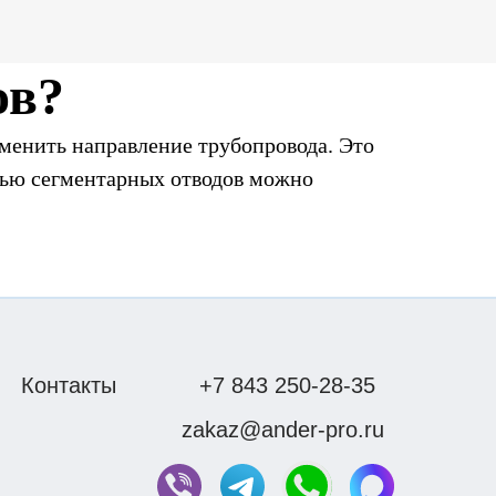
ов?
зменить направление трубопровода. Это
щью сегментарных отводов можно
радусов
сивным веществам, что делает эти отводы
Контакты
+7 843 250-28-35
ую эксплуатацию, выдерживая различные
zakaz@ander-pro.ru
герметичные и прочные соединения;