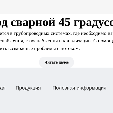
д сварной 45 градус
ется в трубопроводных системах, где необходимо и
оснабжения, газоснабжения и канализации. С помо
тить возможные проблемы с потоком.
Наши
водов сварных 45 г
контакты
Читать далее
— полиэтилен обладает высокой стойкостью к агрес
и активных средах;
ая
Продукция
Полезная информация
арные 45 градусов ПЭ100 обеспечивают долгосрочн
адусов легко соединяется с трубами, обеспечивая 