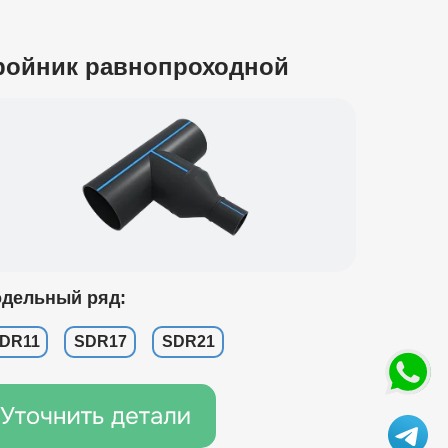
ройник равнопроходной
дельный ряд:
DR11
SDR17
SDR21