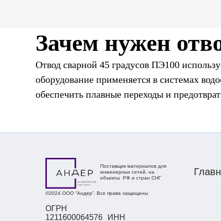
Зачем нужен отво
Отвод сварной 45 градусов ПЭ100 использу
оборудование применяется в системах вод
обеспечить плавные переходы и предотвра
Преимущества от
Устойчивость к химическим воздействиям 
идеальными для использования в химическ
Поставщик материалов для
Главн
инженерных сетей, на
Прочность и долговечность — отводы св
объекты РФ и стран СНГ
механические нагрузки;
©2024 ООО “Андер”. Все права защищены
Простота монтажа — сварной отвод 45 гр
ОГРН
1211600064576 ИНН